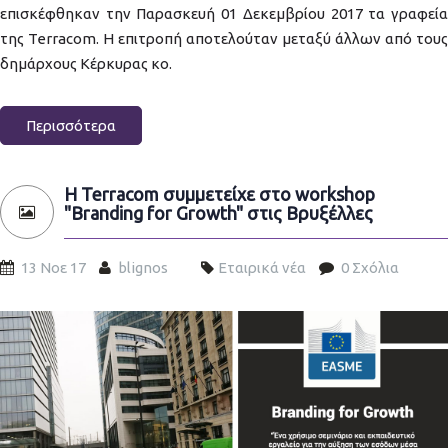
επισκέφθηκαν την Παρασκευή 01 Δεκεμβρίου 2017 τα γραφεία
της Terracom. Η επιτροπή αποτελούταν μεταξύ άλλων από τους
δημάρχους Κέρκυρας κο.
Περισσότερα
Η Terracom συμμετείχε στο workshop
"Branding for Growth" στις Βρυξέλλες
13 Νοε 17
blignos
Εταιρικά νέα
0 Σχόλια
brussels-gr.jpg