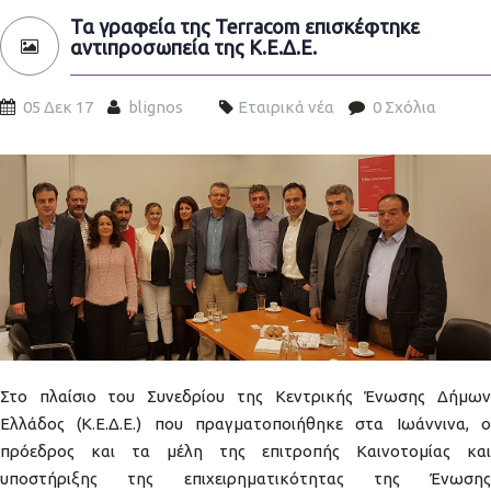
Τα γραφεία της Terracom επισκέφτηκε
αντιπροσωπεία της Κ.Ε.Δ.Ε.
05 Δεκ 17
blignos
Εταιρικά νέα
0 Σχόλια
antiprosopeia-kede-terracom.jpg
Στο πλαίσιο του Συνεδρίου της Κεντρικής Ένωσης Δήμων
Ελλάδος (Κ.Ε.Δ.Ε.) που πραγματοποιήθηκε στα Ιωάννινα, ο
πρόεδρος και τα μέλη της επιτροπής Καινοτομίας και
υποστήριξης της επιχειρηματικότητας της Ένωσης