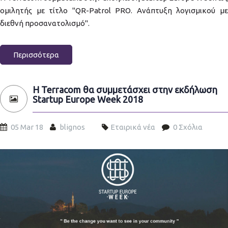
ομιλητής με τίτλο "QR-Patrol PRO. Ανάπτυξη λογισμικού με
διεθνή προσανατολισμό".
Περισσότερα
H Terracom θα συμμετάσχει στην εκδήλωση
Startup Europe Week 2018
05 Mar 18
blignos
Εταιρικά νέα
0 Σχόλια
Startup-Europe-Week-slide1.jpg