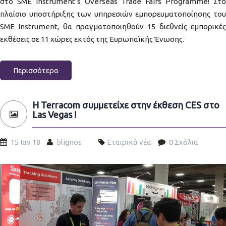
στο SME Instrument’s Overseas Trade Fairs Programme! Στο
πλαίσιο υποστήριξης των υπηρεσιών εμπορευματοποίησης του
SME Instrument, θα πραγματοποιηθούν 15 διεθνείς εμπορικές
εκθέσεις σε 11 χώρες εκτός της Ευρωπαϊκής Ένωσης.
Περισσότερα
Η Terracom συμμετείχε στην έκθεση CES στο
Las Vegas !
15 Ιαν 18
blignos
Εταιρικά νέα
0 Σχόλια
spotypal_ces2018_slide1.jpg