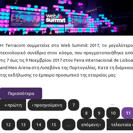
Η Terracom συμμετείχε στο Web Summit 2017, το μεγαλύτερο
τεχνολογικό συνέδριο στον κόσμο, που πραγματοποιήθηκε από
τις 7 έως τις 9 Νοεμβρίου 2017 στον Feira Internacional de Lisboa
and Meo Arena στη Λισαβόνα της Πορτογαλίας. Κατά τη διάρκεια
της εκδήλωσης το έμπειρο προσωπικό της εταιρείας μας:
Περισσότερα
…
« πρώτη
‹ προηγούμενη
7
Σελίδες
8
9
10
11
12
13
14
15
…
επόμενη ›
τελευταία 