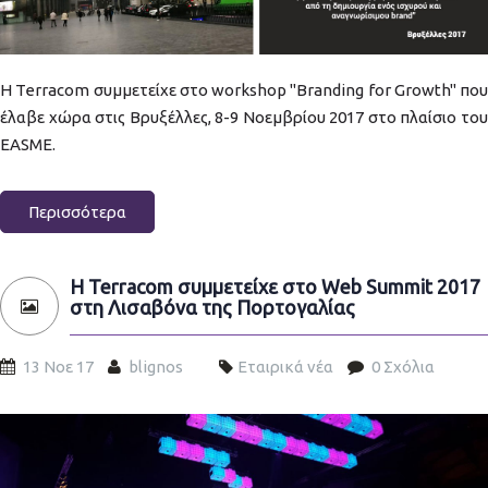
Η Terracom συμμετείχε στο workshop "Branding for Growth" που
έλαβε χώρα στις Βρυξέλλες, 8-9 Νοεμβρίου 2017 στο πλαίσιο του
EASME.
Περισσότερα
Η Terracom συμμετείχε στο Web Summit 2017
στη Λισαβόνα της Πορτογαλίας
13 Νοε 17
blignos
Εταιρικά νέα
0 Σχόλια
web-summit-slide-01.jpg