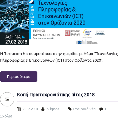
imerida_texnologies_pliroforias.jpg
H Terracom θα συμμετάσχει στην ημερίδα με θέμα "Τεχνολογίες
Πληροφορίας & Επικοινωνιών (ICT) στον Ορίζοντα 2020".
Περισσότερα
Κοπή Πρωτοχρονιάτικης πίτας 2018
29 Ιαν 18
blignos
Εταιρικά νέα
0
Σχόλια