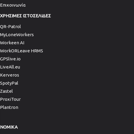
Επικοινωνία
ΧΡΗΣΙΜΕΣ ΙΣΤΟΣΕΛΙΔΕΣ
QR-Patrol
MyLoneWorkers
Workeen AI
WorkORLeave HRMS
GPSlive.io
LiveAll.eu
Kerveros
SpotyPal
Zastel
ProxiTour
Plantron
NOMIKA