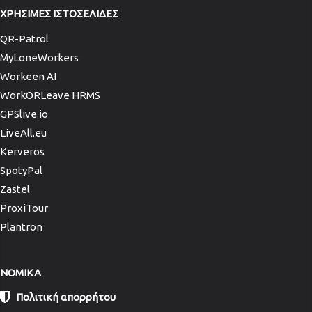
ΧΡΗΣΙΜΕΣ ΙΣΤΟΣΕΛΙΔΕΣ
QR-Patrol
MyLoneWorkers
Workeen AI
WorkORLeave HRMS
GPSlive.io
LiveAll.eu
Kerveros
SpotyPal
Zastel
ProxiTour
Plantron
NOMIKA
Πολιτική απορρήτου