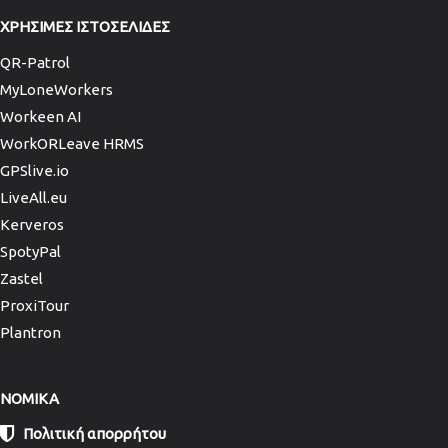
ΧΡΗΣΙΜΕΣ ΙΣΤΟΣΕΛΙΔΕΣ
QR-Patrol
MyLoneWorkers
Workeen AI
WorkORLeave HRMS
GPSlive.io
LiveAll.eu
Kerveros
SpotyPal
Zastel
ProxiTour
Plantron
NOMIKA
Πολιτική απορρήτου