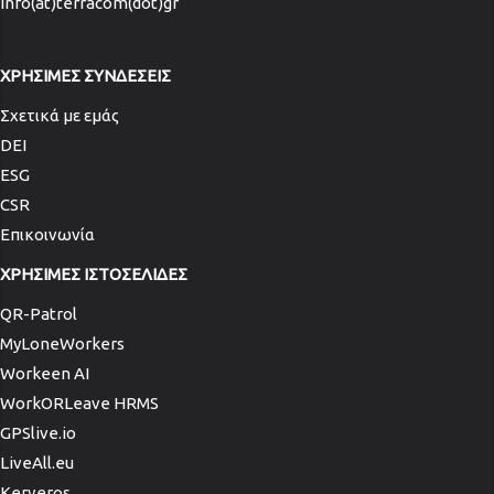
info(at)terracom(dot)gr
ΧΡΗΣΙΜΕΣ ΣΥΝΔΕΣΕΙΣ
Σχετικά με εμάς
DEI
ESG
CSR
Επικοινωνία
ΧΡΗΣΙΜΕΣ ΙΣΤΟΣΕΛΙΔΕΣ
QR-Patrol
MyLoneWorkers
Workeen AI
WorkORLeave HRMS
GPSlive.io
LiveAll.eu
Kerveros