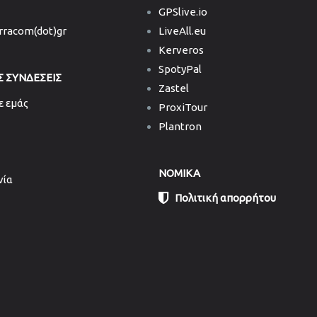
GPSlive.io
erracom(dot)gr
LiveAll.eu
Kerveros
SpotyPal
Σ ΣΥΝΔΕΣΕΙΣ
Zastel
ε εμάς
ProxiTour
Plantron
NOMIKA
νία
Πολιτική απορρήτου