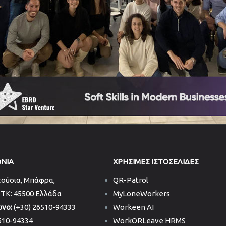
ΩΝΙΑ
ΧΡΗΣΙΜΕΣ ΙΣΤΟΣΕΛΙΔΕΣ
ούσια, Μπάφρα,
QR-Patrol
 TK: 45500 Ελλάδα
MyLoneWorkers
νο:
(+30) 26510-94333
Workeen AI
10-94334
WorkORLeave HRMS