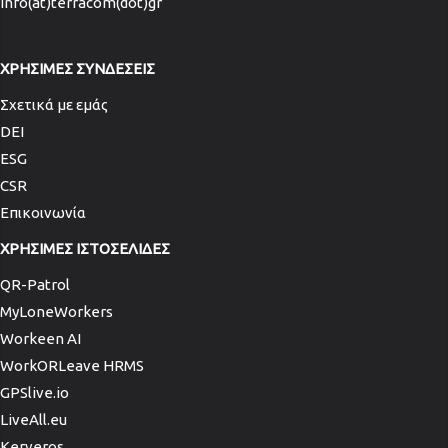
info(at)terracom(dot)gr
ΧΡΗΣΙΜΕΣ ΣΥΝΔΕΣΕΙΣ
Σχετικά με εμάς
DEI
ESG
CSR
Επικοινωνία
ΧΡΗΣΙΜΕΣ ΙΣΤΟΣΕΛΙΔΕΣ
QR-Patrol
MyLoneWorkers
Workeen AI
WorkORLeave HRMS
GPSlive.io
LiveAll.eu
Kerveros