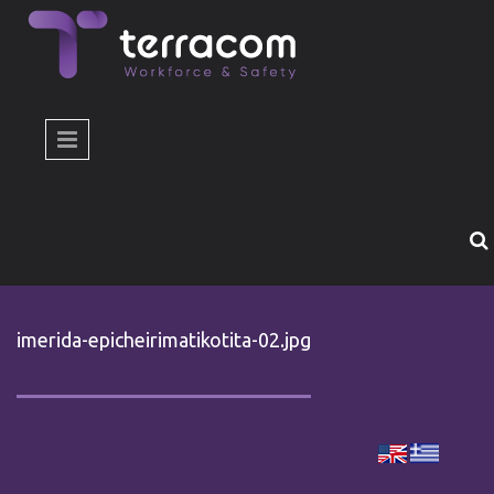
Παράκαμψη προς το κυρίως περιεχόμενο
imerida-epicheirimatikotita-02.jpg