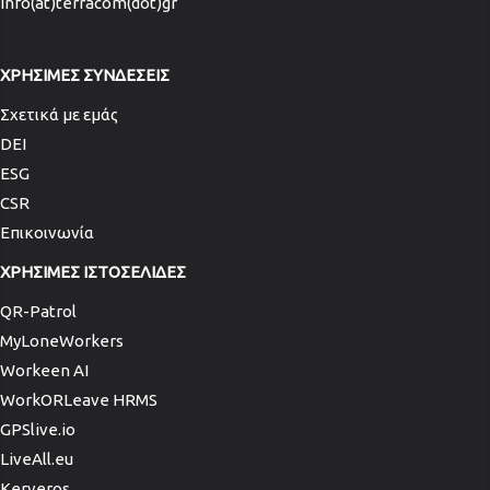
info(at)terracom(dot)gr
ΧΡΗΣΙΜΕΣ ΣΥΝΔΕΣΕΙΣ
Σχετικά με εμάς
DEI
ESG
CSR
Επικοινωνία
ΧΡΗΣΙΜΕΣ ΙΣΤΟΣΕΛΙΔΕΣ
QR-Patrol
MyLoneWorkers
Workeen AI
WorkORLeave HRMS
GPSlive.io
LiveAll.eu
Kerveros