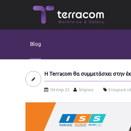
Skip to main content
Blog
Η Terracom θα συμμετάσχει στην έκ
04 Απρ 22
blignos
Εταιρικά ν
securexpo2022-terra-banner.jpg