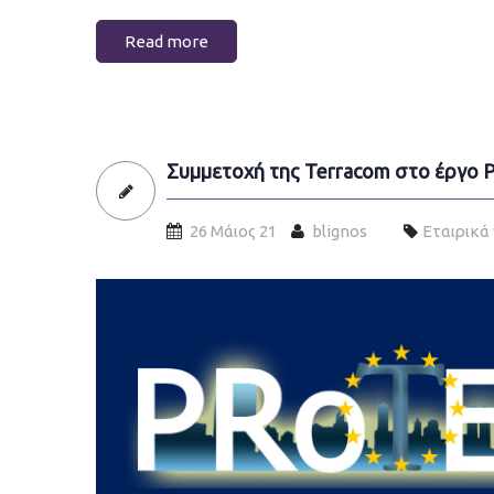
Read more
Συμμετοχή της Terracom στο έργο
26 Μάιος 21
blignos
Εταιρικά
protect-slide.jpg