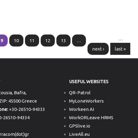
…
9
10
11
12
13
…
next ›
last »
T
USEFUL WEBSITES
ousia, Bafra,
QR-Patrol
 ZIP: 45500 Greece
MyLoneWorkers
one:
+30-26510-94333
Workeen AI
-26510-94334
WorkORLeave HRMS
GPSlive.io
erracom(dot)gr
LiveAll.eu