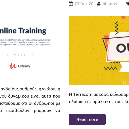
03 Δεκ 20
blignos
growing-team-slide.jpg
ραγδαίους ρυθμούς, η γνώση, η
Η Terracom με χαρά καλωσορί
νου δυναμικού είναι αυτά που
πλαίσια της πρακτικής τους ά
πιστεύουμε ότι οι άνθρωποι με
ο περιβάλλον μπορούν να
Read more