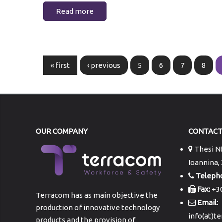
Read more
Pages
« first
‹ previous
5
6
7
8
OUR COMPANY
CONTAC
Thesi Nt
Ioannina,
Teleph
Fax:
+30
Terracom has as main objective the
Email:
production of innovative technology
info(at)t
products and the provision of