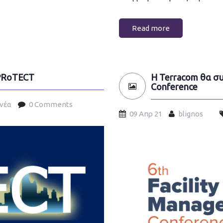
Read more
 PRoTECT
Η Terracom θα συ
Conference
 νέα
0 Comments
09 Απρ 21
blignos
6th-facility-management-