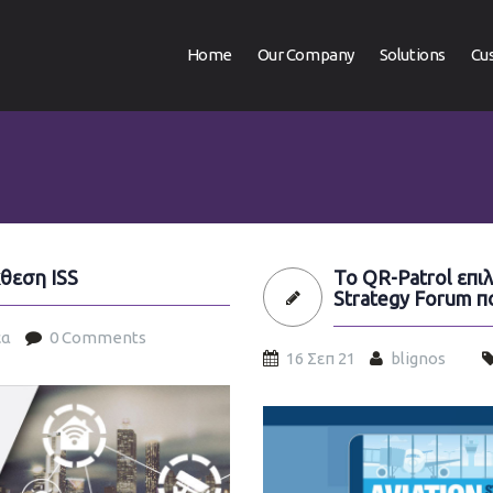
Home
Our Company
Solutions
Cu
θεση ISS
Το QR-Patrol επι
Strategy Forum 
έα
0 Comments
16 Σεπ 21
blignos
aviation-forum-2021-el.jp