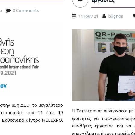
α
0 Comments
11 Ιουν 21
blignos
praktiki-askisi-110621-
 στην 85η ΔΕΘ, το μεγαλύτερο
H Terracom σε συνεργασία με 
ατοποιηθεί από 11 έως 19
φοιτητές να πραγματοποιή
ές Εκθεσιακό Κέντρο HELEXPO,
συνθήκες εργασίας και να
επαγγελματική τους πορεία. Δεί