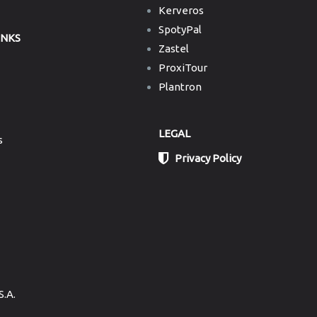
Kerveros
SpotyPal
INKS
Zastel
ProxiTour
Plantron
LEGAL
s
Privacy Policy
S.A.