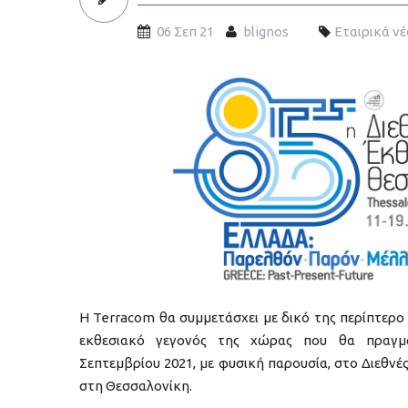
06 Σεπ 21
blignos
Εταιρικά νέ
deth2021-slide.jpg
praktiki-askisi-110621-01.jpg
Η Terracom θα συμμετάσχει με δικό της περίπτερο
εκθεσιακό γεγονός της χώρας που θα πραγμ
Σεπτεμβρίου 2021, με φυσική παρουσία, στο Διεθν
στη Θεσσαλονίκη.