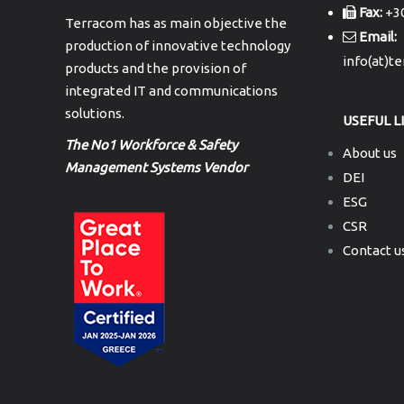
Fax:
+30
Terracom has as main objective the
Email:
production of innovative technology
info(at)t
products and the provision of
integrated IT and communications
solutions.
USEFUL L
The No1 Workforce & Safety
About us
Management Systems Vendor
DEI
ESG
CSR
Contact u