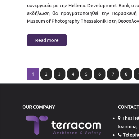
συνεργασία με την Hellenic Development Bank, στο 
εκδήλωση θα πραγματοποιηθεί την Παρασκευή
Museum of Photography Thessaloniki στη Θεσσαλον
Read more
Pages
1
2
3
4
5
6
7
8
OUR COMPANY
CONTAC
Thesi Nt
Ioannina,
Teleph