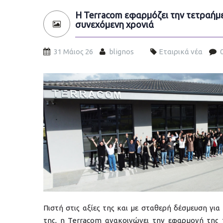
Η Terracom εφαρμόζει την τετραήμε
συνεχόμενη χρονιά
31 Μάιος 26
blignos
Εταιρικά νέα
4day-workween-2026.jpg
Πιστή στις αξίες της και με σταθερή δέσμευση γ
της, η Terracom ανακοινώνει την εφαρμογή της 