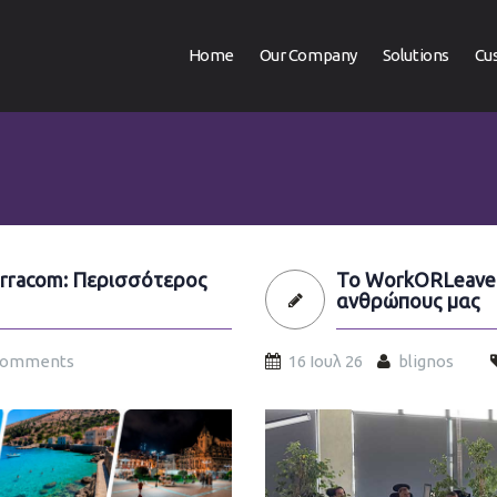
Home
Our Company
Solutions
Cu
erracom: Περισσότερος
Το WorkORLeave 
ανθρώπους μας
Comments
16 Ιουλ 26
blignos
workorleave-almost-here-