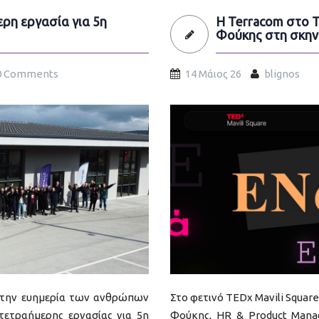
ρη εργασία για 5η
Η Terracom στο T
Φούκης στη σκηνή
0 Comments
14 Μάιος 26
blignos
tedx2026.jpg
ια την ευημερία των ανθρώπων
Στο φετινό TEDx Mavili Squar
τετραήμερης εργασίας για 5η
Φούκης, HR & Product Manag