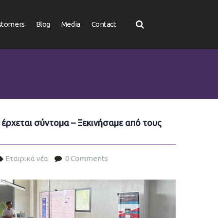
stomers
Blog
Media
Contact
έρχεται σύντομα – Ξεκινήσαμε από τους
Εταιρικά νέα
0 Comments
terracom.jpg