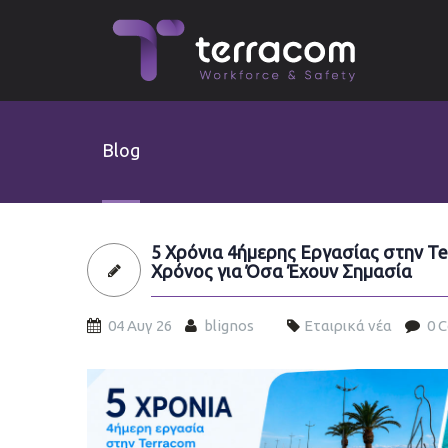
Skip to main content
Blog
5 Χρόνια 4ήμερης Εργασίας στην T
Χρόνος για Όσα Έχουν Σημασία
04 Αυγ 26
blignos
Εταιρικά νέα
0 
4day26-el.jpg