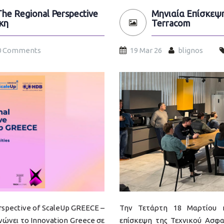
he Regional Perspective
Μηνιαία Επίσκεψ
κη
Terracom
0 Comments
19 Mar 26
blignos
texnikos-asfaleias-martio
rspective of ScaleUp GREECE –
Την Τετάρτη 18 Μαρτίου π
νώνει το Innovation Greece σε
επίσκεψη της Τεχνικού Ασφα