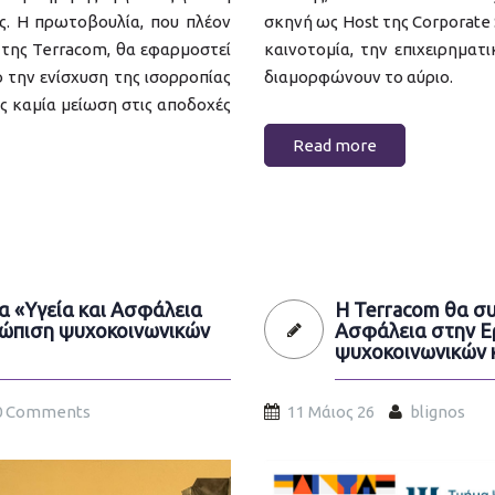
ς. Η πρωτοβουλία, που πλέον
σκηνή ως Host της Corporate 
 της Terracom, θα εφαρμοστεί
καινοτομία, την επιχειρηματ
χο την ενίσχυση της ισορροπίας
διαμορφώνουν το αύριο.
ς καμία μείωση στις αποδοχές
Read more
α «Υγεία και Ασφάλεια
Η Terracom θα συ
τώπιση ψυχοκοινωνικών
Ασφάλεια στην Ε
ψυχοκοινωνικών 
0 Comments
11 Μάιος 26
blignos
imerida-ygeia-asfaleia-sti