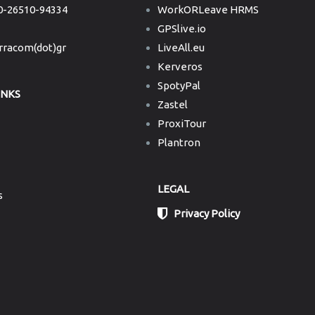
-26510-94334
WorkORLeave HRMS
GPSlive.io
erracom(dot)gr
LiveAll.eu
Kerveros
SpotyPal
INKS
Zastel
ProxiTour
Plantron
LEGAL
s
Privacy Policy