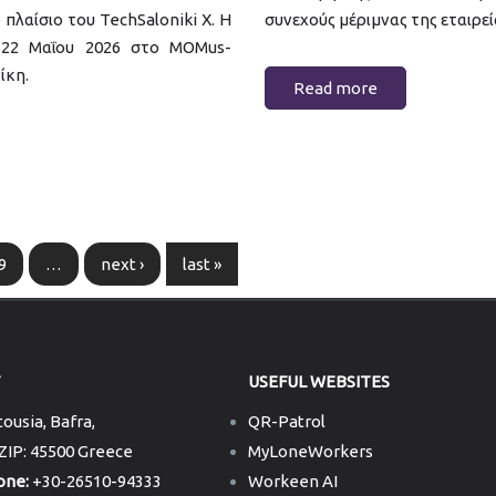
πλαίσιο του TechSaloniki X. Η
συνεχούς μέριμνας της εταιρεί
 22 Μαΐου 2026 στο MOMus-
ίκη.
Read more
9
…
next ›
last »
T
USEFUL WEBSITES
ousia, Bafra,
QR-Patrol
 ZIP: 45500 Greece
MyLoneWorkers
one:
+30-26510-94333
Workeen AI